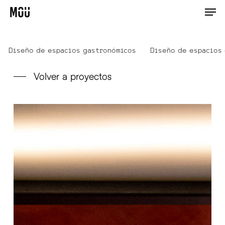
Skip
Men
to
main
content
iseño de espacios gastronómicos
Diseño de espacios
Volver a proyectos